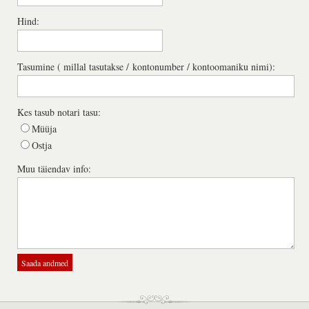
Hind:
Tasumine ( millal tasutakse / kontonumber / kontoomaniku nimi):
Kes tasub notari tasu:
Müüja
Ostja
Muu täiendav info: