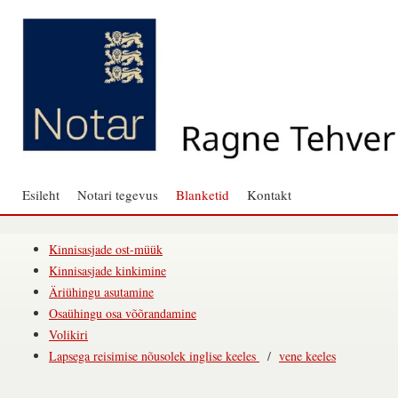
Esileht
Notari tegevus
Blanketid
Kontakt
Kinnisasjade ost-müük
Kinnisasjade kinkimine
Äriühingu asutamine
Osaühingu osa võõrandamine
Volikiri
Lapsega reisimise nõusolek inglise keeles
/
vene keeles